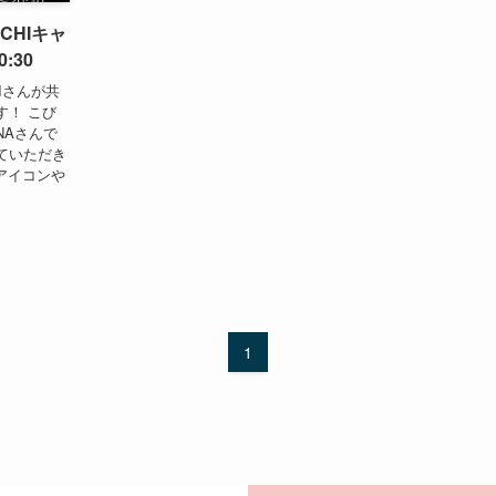
OICHIキャ
:30
CHIさんが共
す！ こび
-NAさんで
ていただき
アイコンや
1