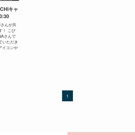
OICHIキャ
:30
CHIさんが共
す！ こび
-NAさんで
ていただき
アイコンや
1